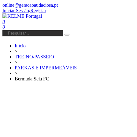
online@geracaoaudaciosa.pt
Iniciar Sessão
/
Registar
0
0
Início
>
TREINO/PASSEIO
>
PARKAS E IMPERMEÁVEIS
>
Bermuda Seia FC