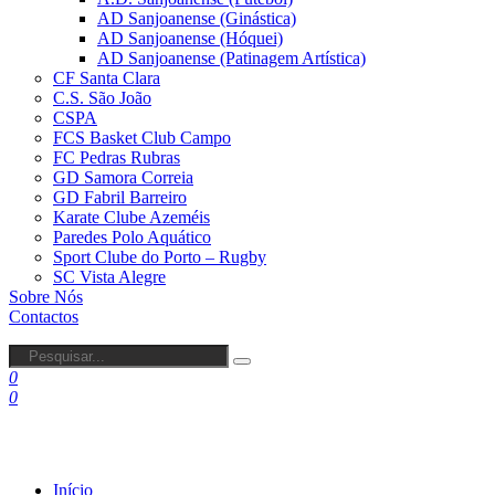
AD Sanjoanense (Ginástica)
AD Sanjoanense (Hóquei)
AD Sanjoanense (Patinagem Artística)
CF Santa Clara
C.S. São João
CSPA
FCS Basket Club Campo
FC Pedras Rubras
GD Samora Correia
GD Fabril Barreiro
Karate Clube Azeméis
Paredes Polo Aquático
Sport Clube do Porto – Rugby
SC Vista Alegre
Sobre Nós
Contactos
0
0
Início