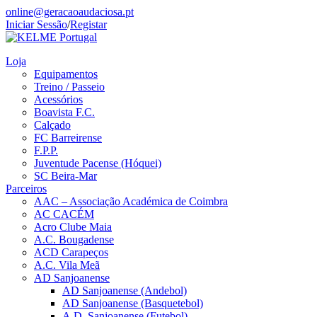
online@geracaoaudaciosa.pt
Iniciar Sessão
/
Registar
Loja
Equipamentos
Treino / Passeio
Acessórios
Boavista F.C.
Calçado
FC Barreirense
F.P.P.
Juventude Pacense (Hóquei)
SC Beira-Mar
Parceiros
AAC – Associação Académica de Coimbra
AC CACÉM
Acro Clube Maia
A.C. Bougadense
ACD Carapeços
A.C. Vila Meã
AD Sanjoanense
AD Sanjoanense (Andebol)
AD Sanjoanense (Basquetebol)
A.D. Sanjoanense (Futebol)