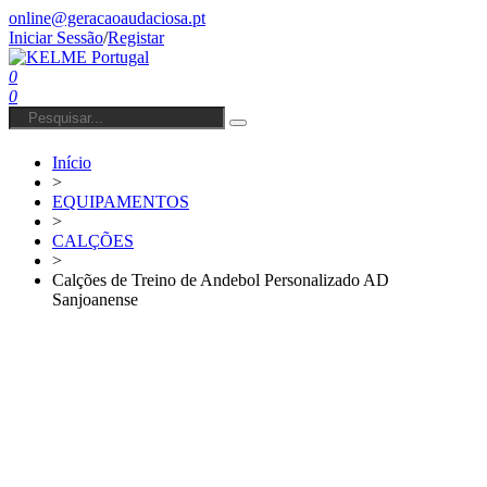
online@geracaoaudaciosa.pt
Iniciar Sessão
/
Registar
0
0
Início
>
EQUIPAMENTOS
>
CALÇÕES
>
Calções de Treino de Andebol Personalizado AD
Sanjoanense