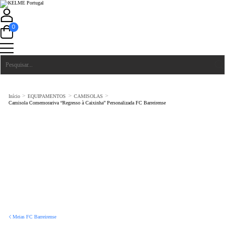
0
>
>
>
Início
EQUIPAMENTOS
CAMISOLAS
Camisola Comemorariva “Regresso à Caixinha” Personalizada FC Barreirense
Meias FC Barreirense