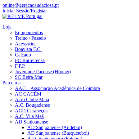
online@geracaoaudaciosa.pt
Iniciar Sessão
/
Registar
Loja
Equipamentos
Treino / Passeio
Acessórios
Boavista F.C.
Calçado
FC Barreirense
F.P.P.
Juventude Pacense (Hóquei)
SC Beira-Mar
Parceiros
AAC – Associação Académica de Coimbra
AC CACÉM
Acro Clube Maia
A.C. Bougadense
ACD Carapeços
A.C. Vila Meã
AD Sanjoanense
AD Sanjoanense (Andebol)
AD Sanjoanense (Basquetebol)
A.D. Sanjoanense (Futebol)