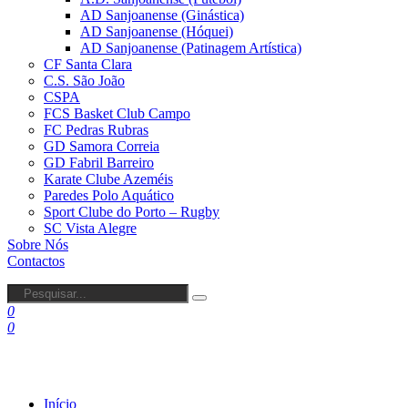
AD Sanjoanense (Ginástica)
AD Sanjoanense (Hóquei)
AD Sanjoanense (Patinagem Artística)
CF Santa Clara
C.S. São João
CSPA
FCS Basket Club Campo
FC Pedras Rubras
GD Samora Correia
GD Fabril Barreiro
Karate Clube Azeméis
Paredes Polo Aquático
Sport Clube do Porto – Rugby
SC Vista Alegre
Sobre Nós
Contactos
0
0
Início