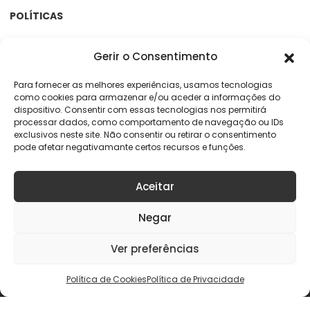
POLÍTICAS
Termos e Condições
Gerir o Consentimento
Política de Privacidade
Política de Cookies
Para fornecer as melhores experiências, usamos tecnologias
como cookies para armazenar e/ou aceder a informações do
Centro de Arbitragem e RAL
dispositivo. Consentir com essas tecnologias nos permitirá
processar dados, como comportamento de navegação ou IDs
exclusivos neste site. Não consentir ou retirar o consentimento
APOIO AO CLIENTE
pode afetar negativamante certos recursos e funções.
Rua da Argila, 141
4445-027 Alfena
Aceitar
online@geracaoaudaciosa.pt
Negar
Ver preferências
Copyright © 2026 KELME Portugal. Todos os direitos reservados
Política de Cookies
Política de Privacidade