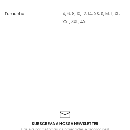
Tamanho
4, 6, 8, 10, 12, 14, XS, S, M, L, XL,
XXL, 3XL, 4XL
SUBSCREVA A NOSSA NEWSLETTER
Fique a par de todas as novidades e promoções!