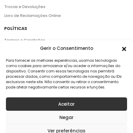
Trocas e Devoluções
Livro de Reclamações Online
POLÍTICAS
Termos e Condições
Gerir o Consentimento
Política de Privacidade
Política de Cookies
Para fornecer as melhores experiências, usamos tecnologias
como cookies para armazenar e/ou aceder a informações do
Centro de Arbitragem e RAL
dispositivo. Consentir com essas tecnologias nos permitirá
processar dados, como comportamento de navegação ou IDs
APOIO AO CLIENTE
exclusivos neste site. Não consentir ou retirar o consentimento
pode afetar negativamante certos recursos e funções.
Rua da Argila, 141
4445-027 Alfena
Aceitar
online@geracaoaudaciosa.pt
Negar
Ver preferências
Copyright © 2026 KELME Portugal. Todos os direitos reservados