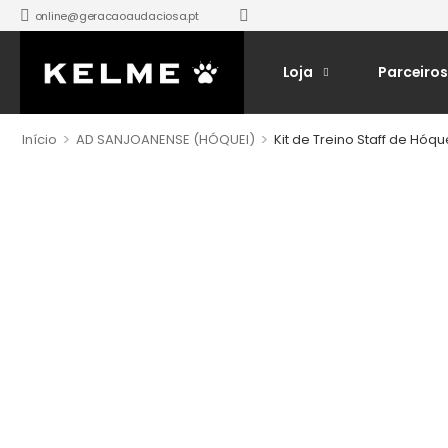
online@geracaoaudaciosa.pt
Loja
Parceiros
>
>
Início
AD SANJOANENSE (HÓQUEI)
Kit de Treino Staff de Hó