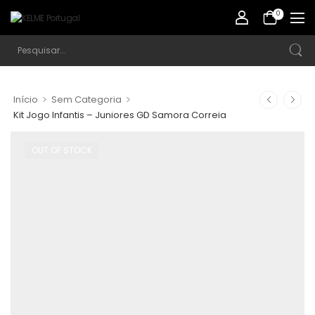
0
>
>
Início
Sem Categoria
Kit Jogo Infantis – Juniores GD Samora Correia
OUT OF STOCK