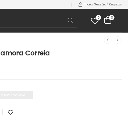
Iniciar Sessão
/
Registar
0
0
 Samora Correia
e indisponível.