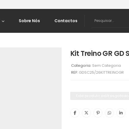
Sobre Nós
Contactos
Kit Treino GR GD
Categoria:
Sem Categoria
REF:
GDSC25/26KITTREINOGR
Este produto está esgotado 