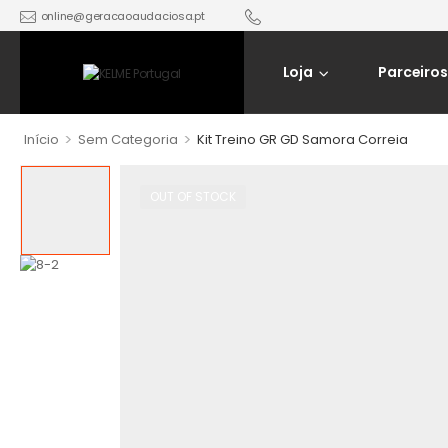
online@geracaoaudaciosa.pt
Loja
Parceiros
>
>
Início
Sem Categoria
Kit Treino GR GD Samora Correia
OUT OF STOCK