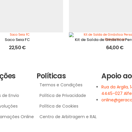
Saco Seia FC
22,50
€
64,00
€
ções
Políticas
Apoio ao
Termos e Condições
Rua da Argila, 1
4445-027 Alf
 de Envio
Política de Privacidade
online@geraca
voluções
Política de Cookies
clamações Online
Centro de Arbitragem e RAL