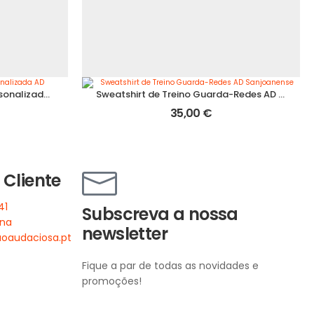
Kit de Saída de Ginástica Personalizada AD Sanjoanense
Sweatshirt de Treino Guarda-Redes AD Sanjoanense
35,00
€
 Cliente
41
Subscreva a nossa
ena
newsletter
oaudaciosa.pt
Fique a par de todas as novidades e
promoções!