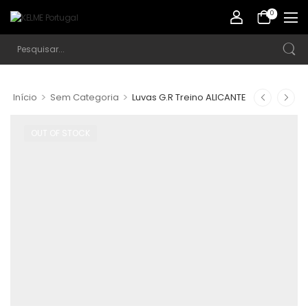
0
>
>
Início
Sem Categoria
Luvas G.R Treino ALICANTE
OUT OF STOCK