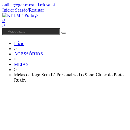
online@geracaoaudaciosa.pt
Iniciar Sessão
/
Registar
0
0
Início
>
ACESSÓRIOS
>
MEIAS
>
Meias de Jogo Sem Pé Personalizadas Sport Clube do Porto
Rugby