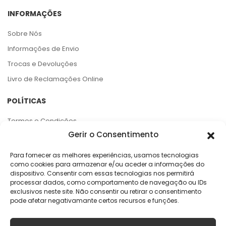
INFORMAÇÕES
Sobre Nós
Informações de Envio
Trocas e Devoluções
Livro de Reclamações Online
POLÍTICAS
Termos e Condições
Gerir o Consentimento
Política de Privacidade
Política de Cookies
Para fornecer as melhores experiências, usamos tecnologias
como cookies para armazenar e/ou aceder a informações do
Centro de Arbitragem e RAL
dispositivo. Consentir com essas tecnologias nos permitirá
processar dados, como comportamento de navegação ou IDs
APOIO AO CLIENTE
exclusivos neste site. Não consentir ou retirar o consentimento
pode afetar negativamante certos recursos e funções.
Rua da Argila, 141
4445-027 Alfena