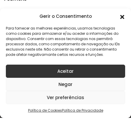
Termos e Condições
Gerir o Consentimento
Política de Privacidade
Política de Cookies
Para fornecer as melhores experiências, usamos tecnologias
como cookies para armazenar e/ou aceder a informações do
Centro de Arbitragem e RAL
dispositivo. Consentir com essas tecnologias nos permitirá
processar dados, como comportamento de navegação ou IDs
exclusivos neste site. Não consentir ou retirar o consentimento
APOIO AO CLIENTE
pode afetar negativamante certos recursos e funções.
Rua da Argila, 141
4445-027 Alfena
Aceitar
online@geracaoaudaciosa.pt
Negar
Ver preferências
Copyright © 2026 KELME Portugal. Todos os direitos reservados
Política de Cookies
Política de Privacidade