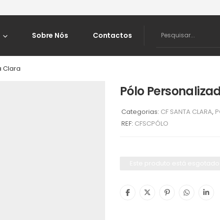
Sobre Nós
Contactos
a Clara
Pólo Personaliza
Categorias:
CF SANTA CLARA
,
P
REF:
CFSCPÓLO
Este produto está esgotado 