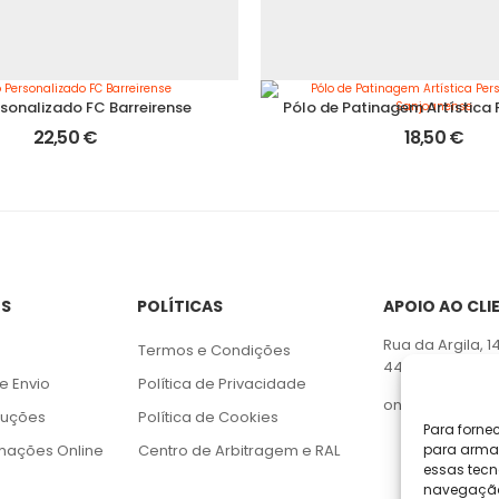
rsonalizado FC Barreirense
22,50
€
18,50
€
ES
POLÍTICAS
APOIO AO CLI
Rua da Argila, 1
Termos e Condições
4445-027 Alfen
e Envio
Política de Privacidade
online@geraca
luções
Política de Cookies
Para forne
amações Online
Centro de Arbitragem e RAL
para armaz
essas tecn
navegação o