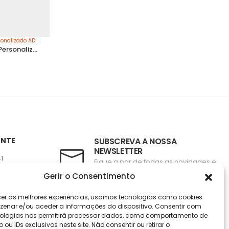
Pólo de Patinagem Artística Personalizado AD Sanjoanense
ENTE
SUBSCREVA A NOSSA
NEWSLETTER
41
Fique a par de todas as novidades e
a
promoções!
Gerir o Consentimento
oaudaciosa.pt
cer as melhores experiências, usamos tecnologias como cookies
SUBSCREVER
enar e/ou aceder a informações do dispositivo. Consentir com
ologias nos permitirá processar dados, como comportamento de
u IDs exclusivos neste site. Não consentir ou retirar o