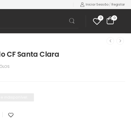
Iniciar Sessão
/
Registar
0
0
do CF Santa Clara
ÓLOS
e indisponível.