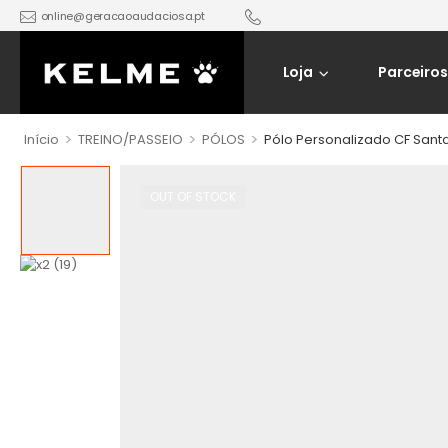
online@geracaoaudaciosa.pt
Loja
Parceiros
>
>
>
Início
TREINO/PASSEIO
PÓLOS
Pólo Personalizado CF Sant
OUT OF STOCK