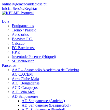
online@geracaoaudaciosa.pt
Iniciar Sessão
/
Registar
Loja
Equipamentos
Treino / Passeio
Acessórios
Boavista F.C.
Calçado
FC Barreirense
F.P.P.
Juventude Pacense (Hóquei)
SC Beira-Mar
Parceiros
AAC – Associação Académica de Coimbra
AC CACÉM
Acro Clube Maia
A.C. Bougadense
ACD Carapeços
A.C. Vila Meã
AD Sanjoanense
AD Sanjoanense (Andebol)
AD Sanjoanense (Basquetebol)
A.D. Sanjoanense (Futebol)