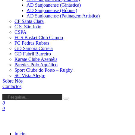
AD Sanjoanense (Ginástica)
AD Sanjoanense (Hóquei)
AD Sanjoanense (Patinagem Artística)
CF Santa Clara
C.S. São João
CSPA
FCS Basket Club Campo
FC Pedras Rubras
GD Samora Correia
GD Fabril Barreiro
Karate Clube Azeméis
Paredes Polo Aquático
Sport Clube do Porto – Rugby
SC Vista Alegre
Sobre Nós
Contactos
0
0
Início