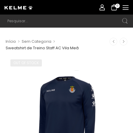
0
>
>
Início
Sem Categoria
Sweatshirt de Treino Staff AC Vila Meã
OUT OF STOCK