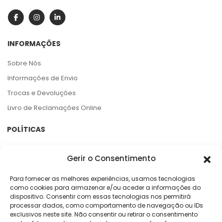
INFORMAÇÕES
Sobre Nós
Informações de Envio
Trocas e Devoluções
Livro de Reclamações Online
POLÍTICAS
Termos e Condições
Gerir o Consentimento
Política de Privacidade
Política de Cookies
Para fornecer as melhores experiências, usamos tecnologias
como cookies para armazenar e/ou aceder a informações do
Centro de Arbitragem e RAL
dispositivo. Consentir com essas tecnologias nos permitirá
processar dados, como comportamento de navegação ou IDs
exclusivos neste site. Não consentir ou retirar o consentimento
APOIO AO CLIENTE