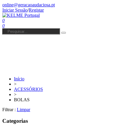
online@geracaoaudaciosa.pt
Iniciar Sessão
/
Registar
0
0
Início
>
ACESSÓRIOS
>
BOLAS
Filtrar :
Limpar
Categorias