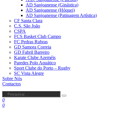
AD Sanjoanense (Ginástica)
AD Sanjoanense (Hóquei)
AD Sanjoanense (Patinagem Artística)
CF Santa Clara
C.S. São João
CSPA
FCS Basket Club Campo
FC Pedras Rubras
GD Samora Correia
GD Fabril Barreiro
Karate Clube Azeméis
Paredes Polo Aquático
Sport Clube do Porto – Rugby
SC Vista Alegre
Sobre Nós
Contactos
0
0