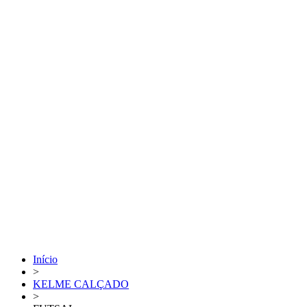
Início
>
KELME CALÇADO
>