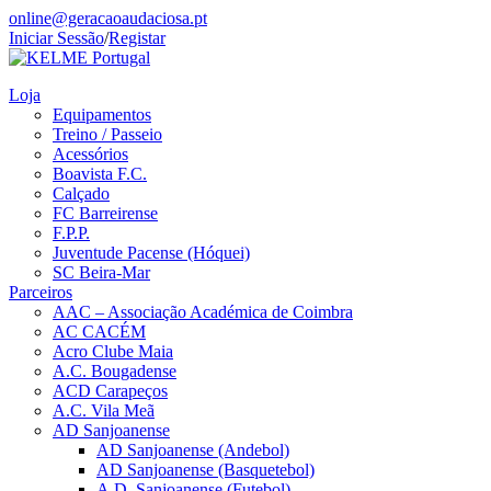
online@geracaoaudaciosa.pt
Iniciar Sessão
/
Registar
Loja
Equipamentos
Treino / Passeio
Acessórios
Boavista F.C.
Calçado
FC Barreirense
F.P.P.
Juventude Pacense (Hóquei)
SC Beira-Mar
Parceiros
AAC – Associação Académica de Coimbra
AC CACÉM
Acro Clube Maia
A.C. Bougadense
ACD Carapeços
A.C. Vila Meã
AD Sanjoanense
AD Sanjoanense (Andebol)
AD Sanjoanense (Basquetebol)
A.D. Sanjoanense (Futebol)