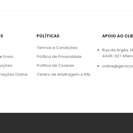
ES
POLÍTICAS
APOIO AO CLI
Termos e Condições
Rua da Argila, 1
4445-027 Alfen
e Envio
Política de Privacidade
luções
Política de Cookies
online@geraca
amações Online
Centro de Arbitragem e RAL