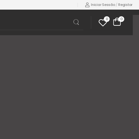
Iniciar Sessão
/
Registar
0
0