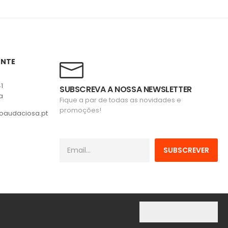
ENTE
41
SUBSCREVA A NOSSA NEWSLETTER
a
Fique a par de todas as novidades e
promoções!
oaudaciosa.pt
SUBSCREVER