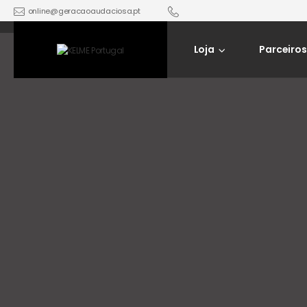
online@geracaoaudaciosa.pt
Loja
Parceiros