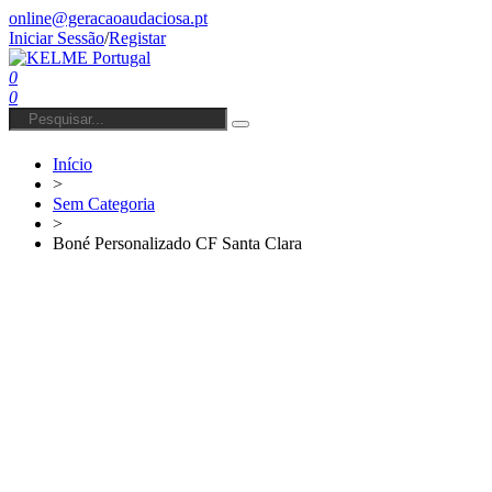
online@geracaoaudaciosa.pt
Iniciar Sessão
/
Registar
0
0
Início
>
Sem Categoria
>
Boné Personalizado CF Santa Clara