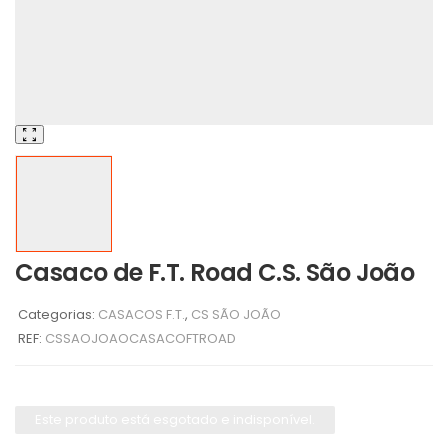
Casaco de F.T. Road C.S. São João
Categorias:
CASACOS F.T.
,
CS SÃO JOÃO
REF:
CSSAOJOAOCASACOFTROAD
Este produto está esgotado e indisponível.