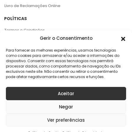
Livro de Reclamações Online
POLÍTICAS
Termos e Condições
Gerir o Consentimento
Política de Privacidade
Política de Cookies
Para fornecer as melhores experiências, usamos tecnologias
como cookies para armazenar e/ou aceder a informações do
Centro de Arbitragem e RAL
dispositivo. Consentir com essas tecnologias nos permitirá
processar dados, como comportamento de navegação ou IDs
APOIO AO CLIENTE
exclusivos neste site. Não consentir ou retirar o consentimento
pode afetar negativamante certos recursos e funções.
Rua da Argila, 141
4445-027 Alfena
Aceitar
online@geracaoaudaciosa.pt
Negar
Ver preferências
Copyright © 2026 KELME Portugal. Todos os direitos reservados