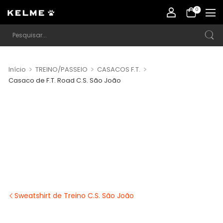
0
>
>
>
Início
TREINO/PASSEIO
CASACOS F.T.
Casaco de F.T. Road C.S. São João
Sweatshirt de Treino C.S. São João