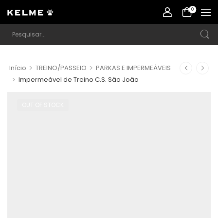
0
>
>
Início
TREINO/PASSEIO
PARKAS E IMPERMEÁVEIS
>
Impermeável de Treino C.S. São João
OUT OF STOCK