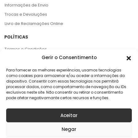
Informações de Envio
Trocas e Devoluções
Livro de Reclamações Online
POLÍTICAS
Termos e Condições
Gerir o Consentimento
Política de Privacidade
Política de Cookies
Para fornecer as melhores experiências, usamos tecnologias
como cookies para armazenar e/ou aceder a informações do
Centro de Arbitragem e RAL
dispositivo. Consentir com essas tecnologias nos permitirá
processar dados, como comportamento de navegação ou IDs
APOIO AO CLIENTE
exclusivos neste site. Não consentir ou retirar o consentimento
pode afetar negativamante certos recursos e funções.
Rua da Argila, 141
4445-027 Alfena
Aceitar
online@geracaoaudaciosa.pt
Negar