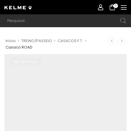
0
>
>
>
Início
TREINO/PASSEIO
CASACOS F.T.
Casaco ROAD
OUT OF STOCK