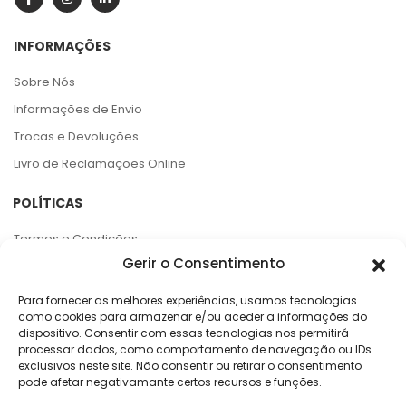
INFORMAÇÕES
Sobre Nós
Informações de Envio
Trocas e Devoluções
Livro de Reclamações Online
POLÍTICAS
Termos e Condições
Gerir o Consentimento
Política de Privacidade
Política de Cookies
Para fornecer as melhores experiências, usamos tecnologias
como cookies para armazenar e/ou aceder a informações do
Centro de Arbitragem e RAL
dispositivo. Consentir com essas tecnologias nos permitirá
processar dados, como comportamento de navegação ou IDs
APOIO AO CLIENTE
exclusivos neste site. Não consentir ou retirar o consentimento
pode afetar negativamante certos recursos e funções.
Rua da Argila, 141