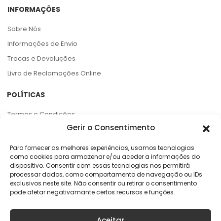
INFORMAÇÕES
Sobre Nós
Informações de Envio
Trocas e Devoluções
Livro de Reclamações Online
POLÍTICAS
Termos e Condições
Gerir o Consentimento
Política de Privacidade
Política de Cookies
Para fornecer as melhores experiências, usamos tecnologias
como cookies para armazenar e/ou aceder a informações do
Centro de Arbitragem e RAL
dispositivo. Consentir com essas tecnologias nos permitirá
processar dados, como comportamento de navegação ou IDs
APOIO AO CLIENTE
exclusivos neste site. Não consentir ou retirar o consentimento
pode afetar negativamante certos recursos e funções.
Rua da Argila, 141
4445-027 Alfena
Aceitar