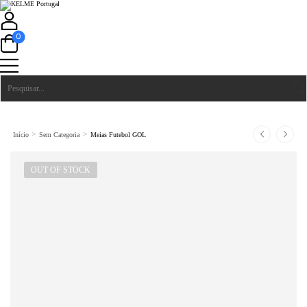
0
>
>
Início
Sem Categoria
Meias Futebol GOL
OUT OF STOCK