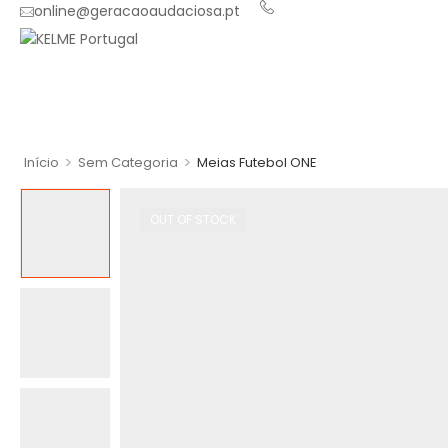
online@geracaoaudaciosa.pt
>
>
Início
Sem Categoria
Meias Futebol ONE
OUT OF STOCK