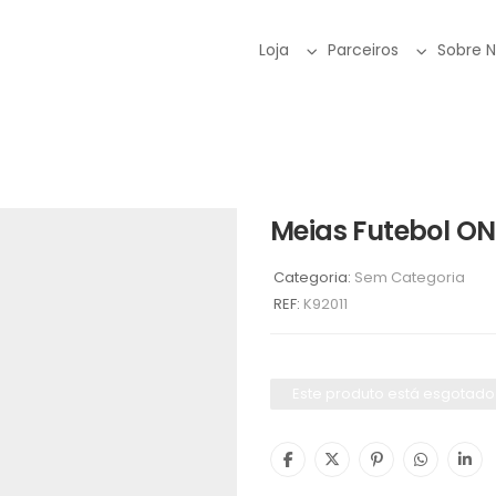
Loja
Parceiros
Sobre 
Meias Futebol ON
Categoria:
Sem Categoria
REF:
K92011
Este produto está esgotado 