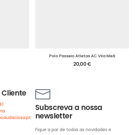
E
Polo Passeio Atletas AC Vila Meã
20,00
€
 Cliente
41
Subscreva a nossa
ena
newsletter
oaudaciosa.pt
Fique a par de todas as novidades e