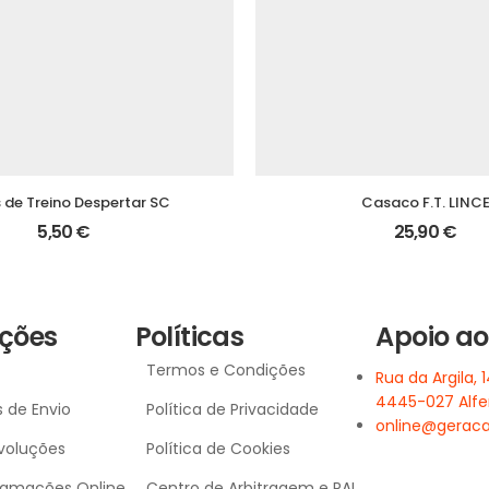
 de Treino Despertar SC
Casaco F.T. LINC
5,50
€
25,90
€
ções
Políticas
Apoio ao
Termos e Condições
Rua da Argila, 1
4445-027 Alf
 de Envio
Política de Privacidade
online@geraca
voluções
Política de Cookies
clamações Online
Centro de Arbitragem e RAL