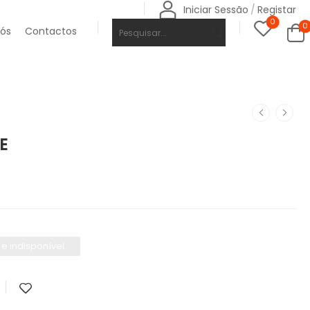
Iniciar Sessão
/
Registar
0
0
Nós
Contactos
E
e indisponível.