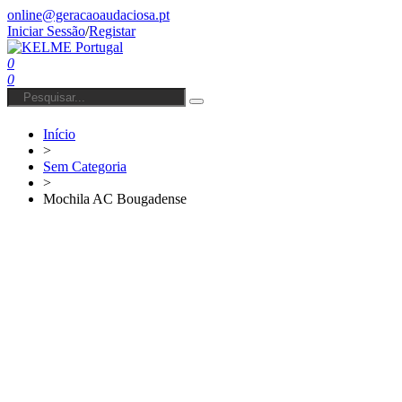
online@geracaoaudaciosa.pt
Iniciar Sessão
/
Registar
0
0
Início
>
Sem Categoria
>
Mochila AC Bougadense